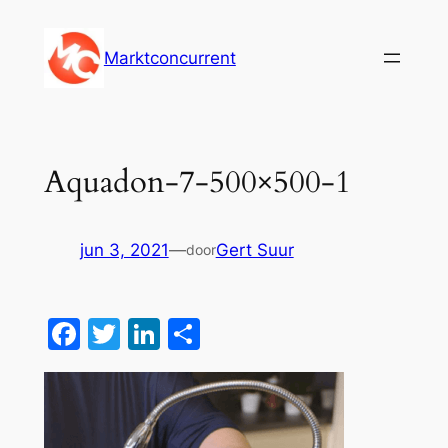
Ga
naar
Marktconcurrent
de
inhoud
Aquadon-7-500×500-1
jun 3, 2021
—
Gert Suur
door
Facebook
Twitter
LinkedIn
Delen