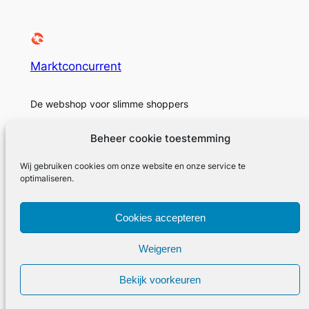
Marktconcurrent
De webshop voor slimme shoppers
Beheer cookie toestemming
Wij gebruiken cookies om onze website en onze service te
Over
Privacy
Sociaal
optimaliseren.
Marktconcurrent
Privacybeleid
Facebook
Cookies accepteren
Geschiedenis
Voorwaarden en condities
Instagram
Carrières
Neem contact met ons op
Twitter/X
Weigeren
Bekijk voorkeuren
Ontworpen door Marktconcurrent