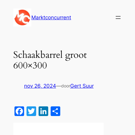
Ga
naar
Marktconcurrent
de
inhoud
Schaakbarrel groot
600×300
nov 26, 2024
—
Gert Suur
door
Facebook
Twitter
LinkedIn
Delen