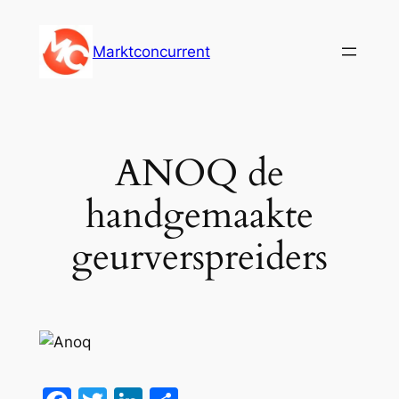
Ga
naar
Marktconcurrent
de
inhoud
ANOQ de
handgemaakte
geurverspreiders