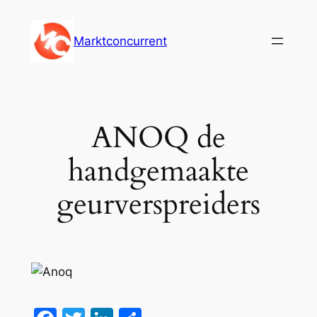
Ga
naar
Marktconcurrent
de
inhoud
ANOQ de
handgemaakte
geurverspreiders