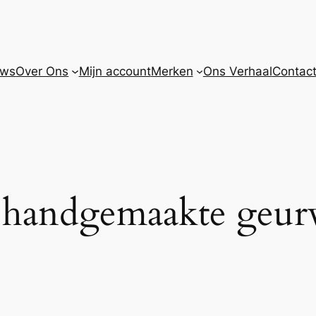
uws
Over Ons
Mijn account
Merken
Ons Verhaal
Contact
andgemaakte geurve