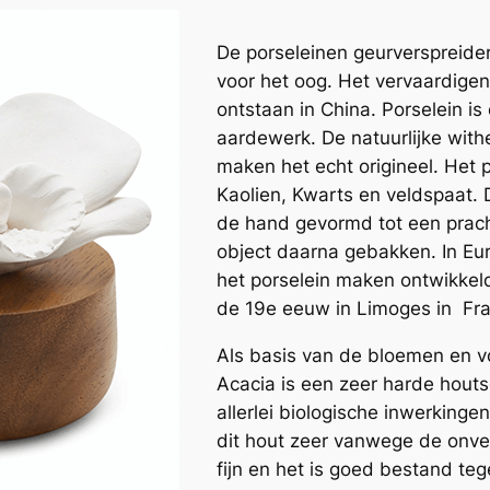
De porseleinen geurverspreider
voor het oog. Het vervaardigen 
ontstaan in China. Porselein i
aardewerk. De natuurlijke withe
maken het echt origineel. Het 
Kaolien, Kwarts en veldspaat. 
de hand gevormd tot een prach
object daarna gebakken. In Eu
het porselein maken ontwikkeld
de 19e eeuw in Limoges in Fran
Als basis van de bloemen en v
Acacia is een zeer harde houts
allerlei biologische inwerkin
dit hout zeer vanwege de onverg
fijn en het is goed bestand teg