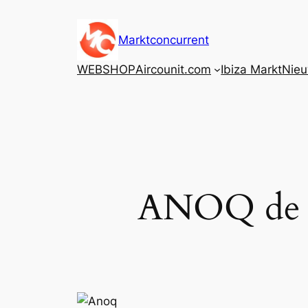
Ga
naar
Marktconcurrent
de
inhoud
WEBSHOP
Aircounit.com
Ibiza Markt
Nie
ANOQ de h