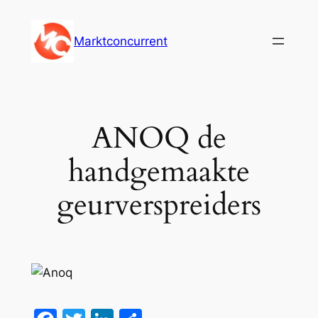
Ga
naar
Marktconcurrent
de
inhoud
ANOQ de
handgemaakte
geurverspreiders