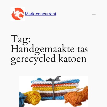
Ga
naar
Marktconcurrent
de
inhoud
Tag:
Handgemaakte tas
gerecycled katoen