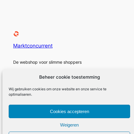
Marktconcurrent
De webshop voor slimme shoppers
Beheer cookie toestemming
Wij gebruiken cookies om onze website en onze service te
Over
Privacy
Sociaal
optimaliseren.
Marktconcurrent
Privacybeleid
Facebook
Cookies accepteren
Geschiedenis
Voorwaarden en condities
Instagram
Carrières
Neem contact met ons op
Twitter/X
Weigeren