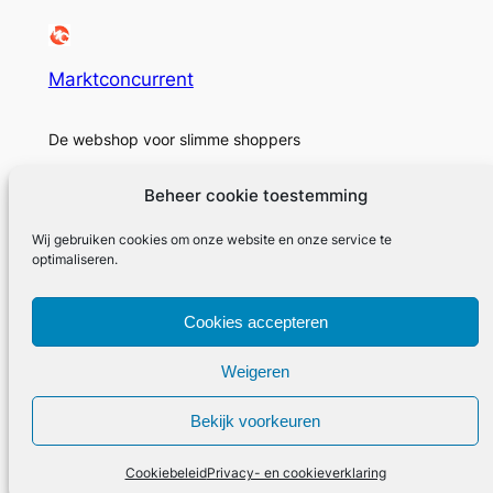
Marktconcurrent
De webshop voor slimme shoppers
Beheer cookie toestemming
Wij gebruiken cookies om onze website en onze service te
Over
Privacy
Sociaal
optimaliseren.
Marktconcurrent
Privacybeleid
Facebook
Cookies accepteren
Geschiedenis
Voorwaarden en condities
Instagram
Carrières
Neem contact met ons op
Twitter/X
Weigeren
Bekijk voorkeuren
Ontworpen door Marktconcurrent
Cookiebeleid
Privacy- en cookieverklaring