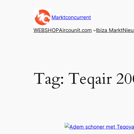
Ga
naar
Marktconcurrent
de
inhoud
WEBSHOP
Aircounit.com
Ibiza Markt
Nie
Tag:
Teqair 20