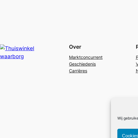
Over
Marktconcurrent
P
Geschiedenis
V
Carrières
N
Wij gebruik
Cookies