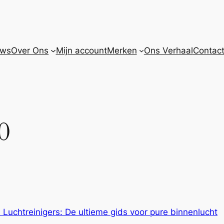
uws
Over Ons
Mijn account
Merken
Ons Verhaal
Contact
0