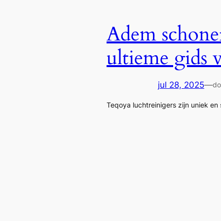
Adem schoner
ultieme gids 
jul 28, 2025
—
do
Teqoya luchtreinigers zijn uniek en s