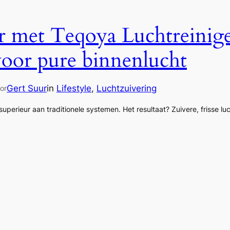
 met Teqoya Luchtreinige
voor pure binnenlucht
Gert Suur
in
Lifestyle
, 
Luchtzuivering
or
uperieur aan traditionele systemen. Het resultaat? Zuivere, frisse luch