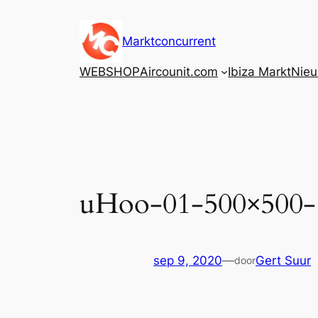
Ga
naar
Marktconcurrent
de
inhoud
WEBSHOP
Aircounit.com
Ibiza Markt
Nie
uHoo-01-500×500-
sep 9, 2020
—
Gert Suur
door