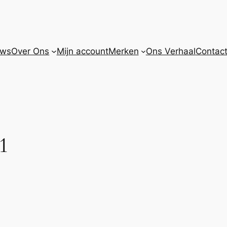
uws
Over Ons
Mijn account
Merken
Ons Verhaal
Contact
1