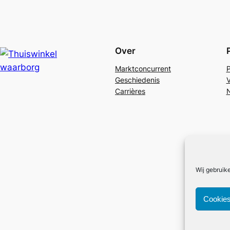
Over
Marktconcurrent
P
Geschiedenis
V
Carrières
N
Wij gebruik
Cookies