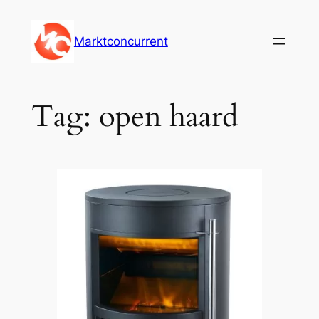
Ga
naar
Marktconcurrent
de
inhoud
Tag:
open haard