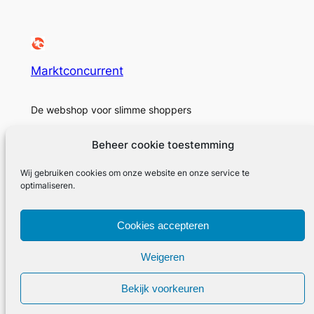
Marktconcurrent
De webshop voor slimme shoppers
Beheer cookie toestemming
Wij gebruiken cookies om onze website en onze service te
Over
Privacy
Sociaal
optimaliseren.
Marktconcurrent
Privacybeleid
Facebook
Cookies accepteren
Geschiedenis
Voorwaarden en condities
Instagram
Carrières
Neem contact met ons op
Twitter/X
Weigeren
Bekijk voorkeuren
Ontworpen door Marktconcurrent