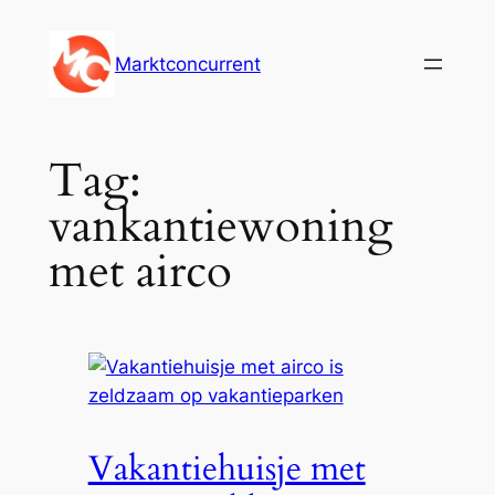
Ga
naar
Marktconcurrent
de
inhoud
Tag:
vankantiewoning
met airco
Vakantiehuisje met